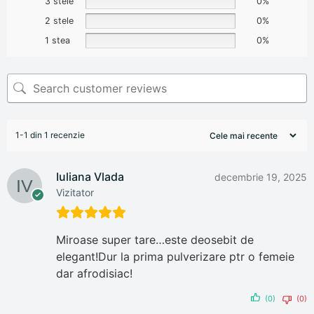
3 stele
0%
2 stele
0%
1 stea
0%
1-1 din 1 recenzie
Iuliana Vlada
decembrie 19, 2025
Vizitator
Miroase super tare…este deosebit de
elegant!Dur la prima pulverizare ptr o femeie
dar afrodisiac!
(0)
(0)