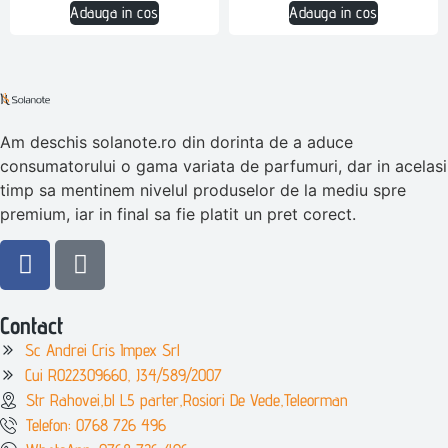
Adauga in cos
Adauga in cos
Am deschis solanote.ro din dorinta de a aduce
consumatorului o gama variata de parfumuri, dar in acelasi
timp sa mentinem nivelul produselor de la mediu spre
premium, iar in final sa fie platit un pret corect.
Contact
Sc Andrei Cris Impex Srl
Cui RO22309660, J34/589/2007
Str Rahovei,bl L5 parter,Rosiori De Vede,Teleorman
Telefon: 0768 726 496