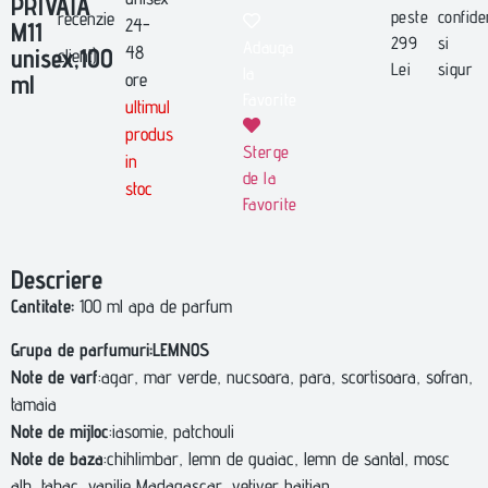
PRIVATA
peste
confide
pe baza
recenzie
24-
M11
unei
299
si
Adauga
48
singure
unisex,100
client)
Lei
sigur
evaluări
la
ore
ml
Favorite
ultimul
produs
Sterge
in
de la
stoc
Favorite
Descriere
Cantitate:
100 ml apa de parfum
Grupa de parfumuri:LEMNOS
Note de varf
:agar, mar verde, nucsoara, para, scortisoara, sofran,
tamaia
Note de mijloc
:iasomie, patchouli
Note de baza
:chihlimbar, lemn de guaiac, lemn de santal, mosc
alb, tabac, vanilie Madagascar, vetiver haitian