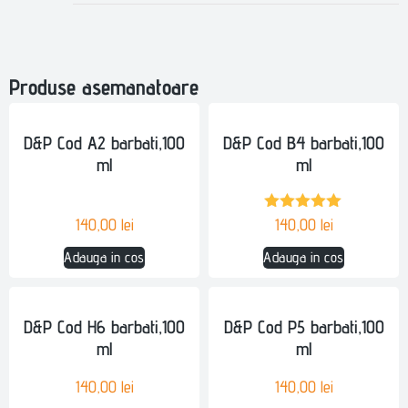
Produse asemanatoare
D&P Cod A2 barbati,100
D&P Cod B4 barbati,100
ml
ml
Evaluat la
140,00
lei
140,00
lei
5.00
din 5
Adauga in cos
Adauga in cos
D&P Cod H6 barbati,100
D&P Cod P5 barbati,100
ml
ml
140,00
lei
140,00
lei