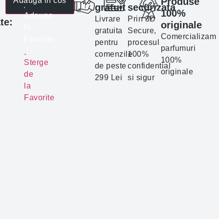
Produse
Adauga in cos
gratuit
securizata
100%
Adauga
Livrare
Prin 3D
te:
originale
la
gratuita
Secure,
Comercializam
Favorite
pentru
procesul
parfumuri
comenzile
100%
100%
Sterge
de peste
confidential
originale
de
299 Lei
si sigur
la
Favorite