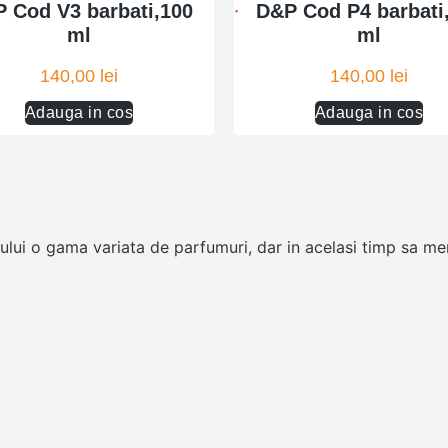
 Cod V3 barbati,100
D&P Cod P4 barbati
ml
ml
140,00
lei
140,00
lei
Adauga in cos
Adauga in cos
ui o gama variata de parfumuri, dar in acelasi timp sa men