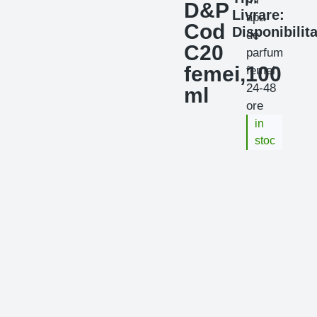
D&P
Livrare:
apa
Cod
Disponibilita
de
C20
parfum
femei,100
femei
24-48
ml
ore
in
stoc