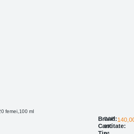
0 femei,100 ml
Brand:
D&P
140,0
Cantitate:
100
Tip:
ml