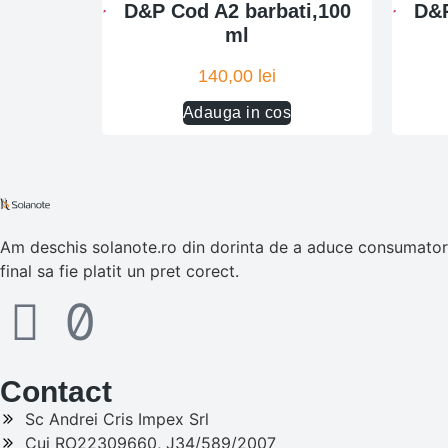
D&P Cod A2 barbati,100
D&P
ml
140,00
lei
Adauga in cos
Am deschis solanote.ro din dorinta de a aduce consumatorul
final sa fie platit un pret corect.
Contact
Sc Andrei Cris Impex Srl
Cui RO22309660, J34/589/2007