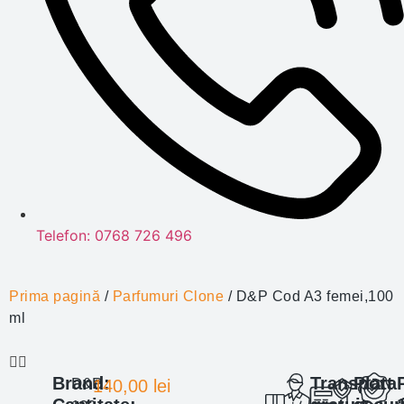
Telefon: 0768 726 496
Prima pagină
/
Parfumuri Clone
/ D&P Cod A3 femei,100
ml
Brand:
Transport
Plata
D&P
140,00
lei