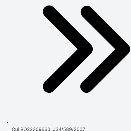
Cui RO22309660, J34/589/2007