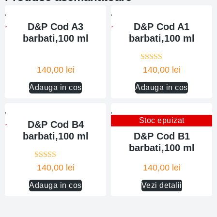
D&P Cod A3
D&P Cod A1
barbati,100 ml
barbati,100 ml
Evaluat la
140,00
lei
140,00
lei
5.00
din 5
Adauga in cos
Adauga in cos
Stoc epuizat
D&P Cod B4
barbati,100 ml
D&P Cod B1
barbati,100 ml
Evaluat la
140,00
lei
140,00
lei
5.00
din 5
Adauga in cos
Vezi detalii