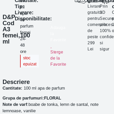
Cantitate:
gratuit
secur
100
Tip:
Livrare
Prin
ml
Livrare:
gratuita
3D
apa
D&P
Disponibilitate:
pentru
Secure
p
de
Cod
comenzile
proces
parfum
Adauga
A3
de
100%
o
femei
la
femei,100
peste
confide
24-
Favorite
ml
299
si
48
Lei
sigur
ore
Sterge
stoc
de la
epuizat
Favorite
Descriere
Cantitate:
100 ml apa de parfum
Grupa de parfumuri:FLORAL
Note de varf
:boabe de tonka, lemn de santal, note
lemnoase, vanilie