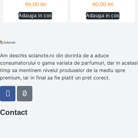
Evaluat la
99,00
lei
80,00
lei
5.00
din 5
Adauga in cos
Adauga in cos
Am deschis solanote.ro din dorinta de a aduce
consumatorului o gama variata de parfumuri, dar in acelasi
timp sa mentinem nivelul produselor de la mediu spre
premium, iar in final sa fie platit un pret corect.
Contact