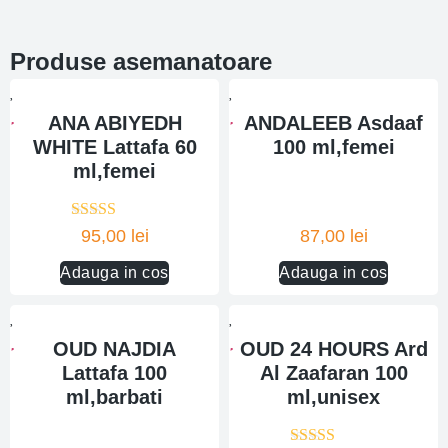
Produse asemanatoare
ANA ABIYEDH
ANDALEEB Asdaaf
WHITE Lattafa 60
100 ml,femei
ml,femei
Evaluat la
95,00
lei
87,00
lei
5.00
din 5
Adauga in cos
Adauga in cos
OUD NAJDIA
OUD 24 HOURS Ard
Lattafa 100
Al Zaafaran 100
ml,barbati
ml,unisex