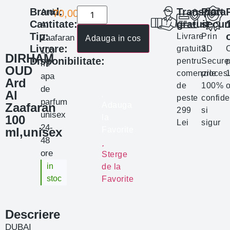
Brand:
Transport
Plata
Ard
70,00
lei
Cantitate:
gratuit
secur
Al
Tip:
Livrare
Prin
Zaafaran
Adauga in cos
Livrare:
gratuita
3D
100
DIRHAM
Disponibilitate:
pentru
Secure
p
ml
OUD
comenzile
proces
apa
Ard
de
100%
o
de
Al
peste
confide
parfum
Zaafaran
Adauga
299
si
unisex
100
la
Lei
sigur
24-
ml,unisex
Favorite
48
ore
Sterge
in
de la
stoc
Favorite
Descriere
DUBAI