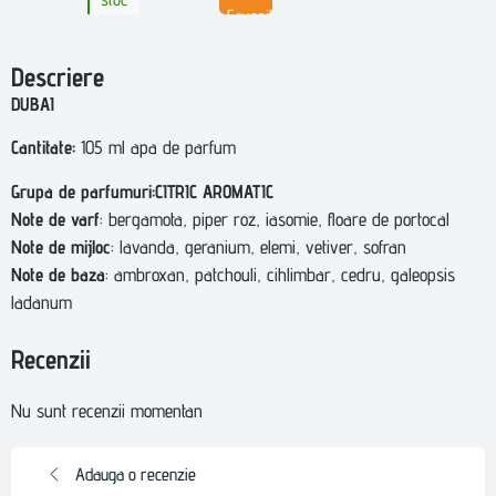
Favorite
Descriere
DUBAI
Cantitate:
105 ml apa de parfum
Grupa de parfumuri:CITRIC AROMATIC
Note de varf
: bergamota, piper roz, iasomie, floare de portocal
Note de mijloc
: lavanda, geranium, elemi, vetiver, sofran
Note de baza
: ambroxan, patchouli, cihlimbar, cedru, galeopsis
ladanum
Recenzii
Nu sunt recenzii momentan
Adauga o recenzie