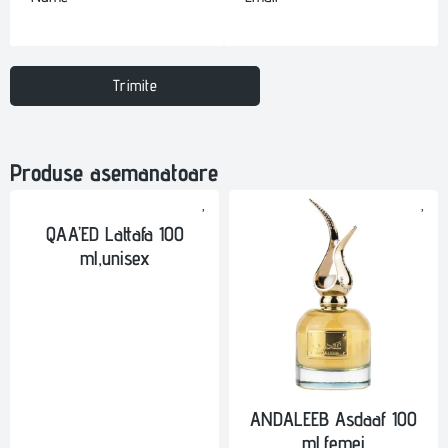
Trimite
Produse asemanatoare
QAA’ED Lattafa 100
ml,unisex
ANDALEEB Asdaaf 100
ml,femei