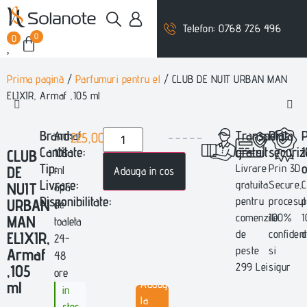
Telefon: 0768 726 496
0
0
Prima pagină
/
Parfumuri pentru el
/ CLUB DE NUIT URBAN MAN
ELIXIR, Armaf ,105 ml
Brand:
Transport
Plata
Armaf
225,00
lei
Cantitate:
gratuit
securiz
CLUB
105
Tip:
o
Livrare
Prin 3D
DE
ml
Adauga in cos
Livrare:
gratuita
Secure,
C
NUIT
apa
Disponibilitate:
pentru
procesul
p
URBAN
de
comenzile
100%
MAN
toaleta
de
confident
o
ELIXIR,
24-
peste
si
Armaf
48
299 Lei
sigur
,105
ore
ml
Adauga
in
la
stoc