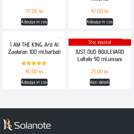
117,00
lei
87,00
lei
Adauga in cos
Adauga in cos
Stoc epuizat
I AM THE KING Ard Al
Zaafaran 100 ml,barbati
JUST OUD BOULEVARD
Lattafa 90 ml,unisex
Evaluat la
80,00
lei
75,00
lei
5.00
din 5
Adauga in cos
Vezi detalii