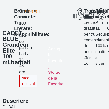
Brand:
Transport
Plata
Grandeur
99,00
lei
Cantitate:
gratuit
secur
Elite
Tip:
Livrare
Prin
100
Livrare:
gratuita
3D
ml
CADET
Disponibilitate:
pentru
Secure
p
apa
BLUE
comenzile
proces
de
Grandeur
de
100%
o
parfum
Adauga
Elite
peste
confide
barbați
la
100
299
si
24-
Favorite
ml,barbati
Lei
sigur
48
ore
Sterge
stoc
de la
epuizat
Favorite
Descriere
DUBAI