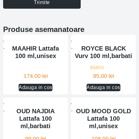
Trimite
Produse asemanatoare
MAAHIR Lattafa
ROYCE BLACK
100 ml,unisex
Vurv 100 ml,barbati
Evaluat la
174,00
lei
95,00
lei
5.00
din 5
Adauga in cos
Adauga in cos
OUD NAJDIA
OUD MOOD GOLD
Lattafa 100
Lattafa 100
ml,barbati
ml,unisex
99,00
lei
108,00
lei