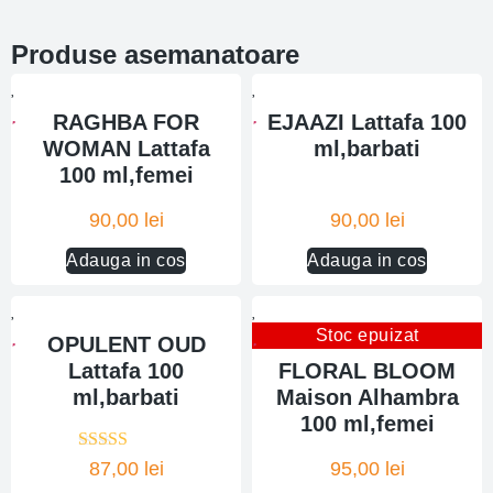
Produse asemanatoare
RAGHBA FOR
EJAAZI Lattafa 100
WOMAN Lattafa
ml,barbati
100 ml,femei
90,00
lei
90,00
lei
Adauga in cos
Adauga in cos
Stoc epuizat
OPULENT OUD
Lattafa 100
FLORAL BLOOM
ml,barbati
Maison Alhambra
100 ml,femei
Evaluat la
87,00
lei
95,00
lei
5.00
din 5