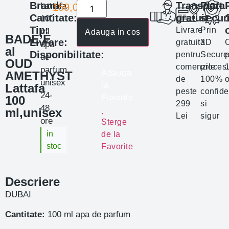
Brand:
Transport
Plata
Lattafa
159,00
lei
Cantitate:
gratuit
secur
100
Tip:
Livrare
Prin
ml
Adauga in cos
BADE’E
Livrare:
gratuita
3D
apa
al
Disponibilitate:
pentru
Secure
p
de
OUD
comenzile
proces
parfum
Adauga
AMETHYST
de
100%
o
unisex
la
Lattafa
peste
confide
24-
Favorite
100
299
si
48
ml,unisex
Lei
sigur
ore
Sterge
in
de la
stoc
Favorite
Descriere
DUBAI
Cantitate
:
100 ml apa de parfum