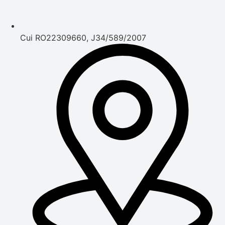
Cui RO22309660, J34/589/2007