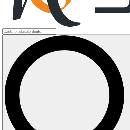
Search
...