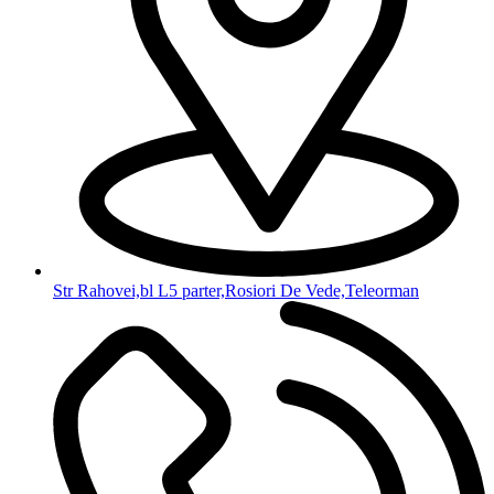
Str Rahovei,bl L5 parter,Rosiori De Vede,Teleorman