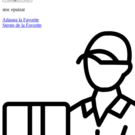
TITAN
120,00 lei.
POUR
stoc epuizat
HOMME
EDP,
Adauga la Favorite
Armaf
Sterge de la Favorite
,100
ml