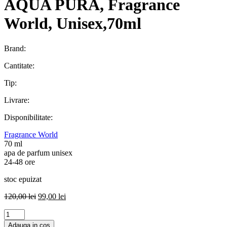
AQUA PURA, Fragrance
World, Unisex,70ml
Brand:
Cantitate:
Tip:
Livrare:
Disponibilitate:
Fragrance World
70 ml
apa de parfum unisex
24-48 ore
stoc epuizat
Prețul
Prețul
120,00
lei
99,00
lei
inițial
curent
Cantitate
a
este:
VOYAGE
fost:
99,00 lei.
Adauga in cos