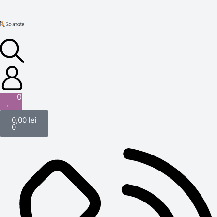
0
0,00
lei
0