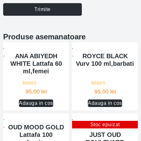
Trimite
Produse asemanatoare
ANA ABIYEDH
ROYCE BLACK
WHITE Lattafa 60
Vurv 100 ml,barbati
ml,femei
Evaluat la
Evaluat la
95,00
lei
95,00
lei
5.00
din 5
5.00
din 5
Adauga in cos
Adauga in cos
Stoc epuizat
OUD MOOD GOLD
Lattafa 100
JUST OUD