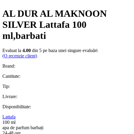
AL DUR AL MAKNOON
SILVER Lattafa 100
ml,barbati
Evaluat la
4.00
din 5 pe baza unei singure evaluări
(O recenzie client)
Brand:
Cantitate:
Tip:
Livrare:
Disponibilitate:
Lattafa
100 ml
apa de parfum barbați
24-48 ore