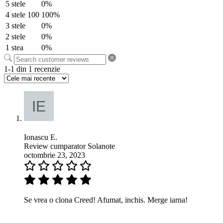
5 stele
0%
4 stele
100
100%
3 stele
0%
2 stele
0%
1 stea
0%
1-1 din 1 recenzie
Ionascu E.
Review cumparator Solanote
octombrie 23, 2023
Se vrea o clona Creed! Afumat, inchis. Merge iarna!