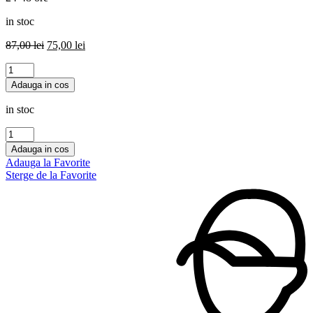
in stoc
Prețul
Prețul
87,00
lei
75,00
lei
inițial
curent
Cantitate
a
este:
PANTHER
fost:
75,00 lei.
Adauga in cos
Maison
87,00 lei.
Alhambra
in stoc
100
ml,barbati
Cantitate
AL
Adauga in cos
DUR
Adauga la Favorite
AL
Sterge de la Favorite
MAKNOON
SILVER
Lattafa
100
ml,barbati