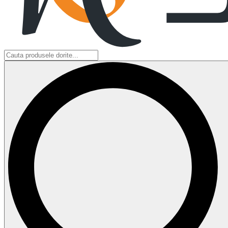
Search
...