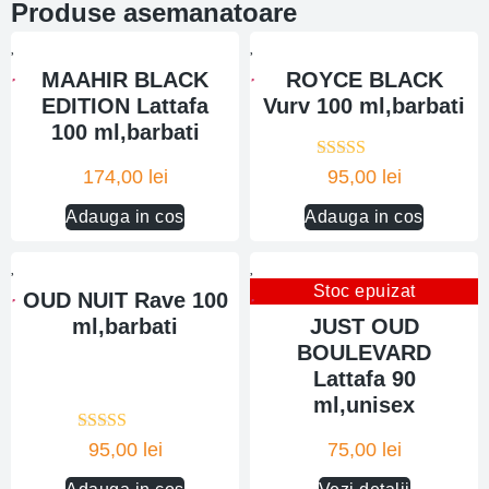
Produse asemanatoare
MAAHIR BLACK
ROYCE BLACK
EDITION Lattafa
Vurv 100 ml,barbati
100 ml,barbati
Evaluat la
174,00
lei
95,00
lei
5.00
din 5
Adauga in cos
Adauga in cos
Stoc epuizat
OUD NUIT Rave 100
ml,barbati
JUST OUD
BOULEVARD
Lattafa 90
ml,unisex
Evaluat la
95,00
lei
75,00
lei
5.00
din 5